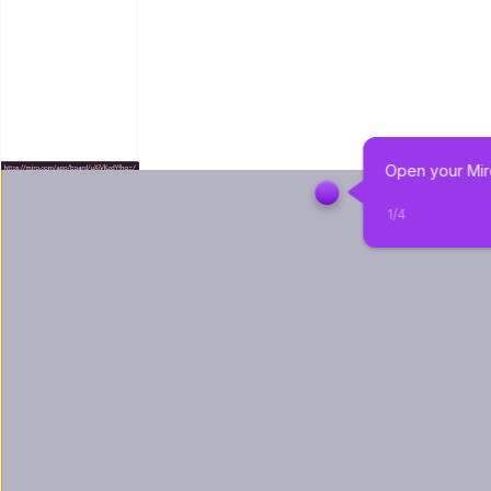
Open your Mir
1
/
4